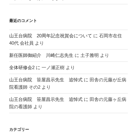
最近のコメント
山王台病院 20周年記念祝賀会について
に
石岡市在住
40代 会社員
より
新任医師御紹介 川崎仁志先生
に
土子雅明
より
全体研修会2
に
一ノ瀬正樹
より
山王台病院 笹屋昌示先生 追悼式
に
田舎の元藤が丘病
院看護師 その2
より
山王台病院 笹屋昌示先生 追悼式
に
田舎の元藤ヶ丘病
院の看護師
より
カテゴリー