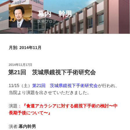
コ
ン
幕内 幹男
テ
医療ブログ
ン
ツ
へ
ス
月別: 2014年11月
キ
ッ
投
2014年11月17日
プ
稿
第21回 茨城県鏡視下手術研究会
日:
11/15（土）
第21回 茨城県鏡視下手術研究会
が行われ、
当院より演題を出させていただきました。
演題
：
『食道アカラシアに対する鏡視下手術の検討〜中
長期予後について〜』
演者:
幕内幹男